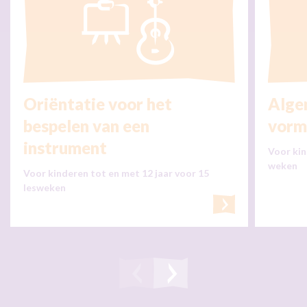
Oriëntatie voor het
Alge
bespelen van een
vorm
instrument
Voor kin
weken
Voor kinderen tot en met 12 jaar voor 15
lesweken