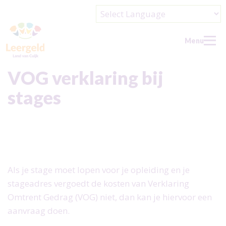
Powered by
Menu
VOG verklaring bij
stages
Home
Doe een aanvraag
Wat kun je aanvragen?
Wie kan er aanvragen?
Als je stage moet lopen voor je opleiding en je
Veelgestelde vragen
stageadres vergoedt de kosten van Verklaring
Over ons
Omtrent Gedrag (VOG) niet, dan kan je hiervoor een
aanvraag doen.
Over ons
Nieuws