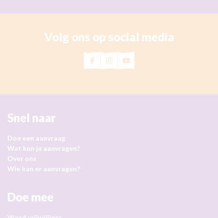
Leergeld Land van Cuijk is van 13 juli tot en met 23 aug
Volg ons op social media
Snel naar
Doe een aanvraag
Wat kun je aanvragen?
Over ons
Wie kan er aanvragen?
Doe mee
Word vrijwilliger