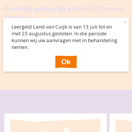
Prachtig gebaar bij afscheid Clemens
Weijmans
×
Leergeld Land van Cuijk is van 13 juli tot en
26 februari 2026
met 23 augustus gesloten. In die periode
De waarde van je kerstpakket
kunnen wij uw aanvragen niet in behandeling
doneren aan Leergeld Land van Cuijk!
nemen.
19 december 2025
Ok
Actueel overzicht